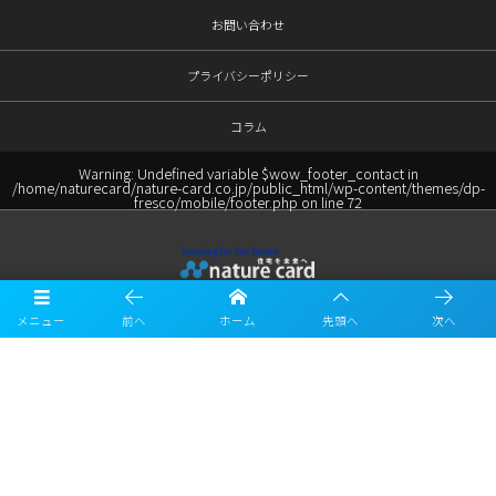
お問い合わせ
プライバシーポリシー
コラム
Warning
: Undefined variable $wow_footer_contact in
/home/naturecard/nature-card.co.jp/public_html/wp-content/themes/dp-
fresco/mobile/footer.php
on line
72
〒461-0040
メニュー
前へ
ホーム
先頭へ
次へ
愛知県名古屋市東区矢田1丁目9番22号 1st麦ビル3F
TEL:052-719-0607 FAX:052-719-0608
MAIL:info@nature-card.co.jp
お電話でのご連絡はこちら
052-719-0607