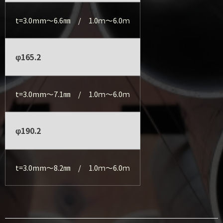
t=3.0mm～6.6㎜ / 1.0ｍ～6.0ｍ
φ165.2
t=3.0mm～7.1㎜ / 1.0ｍ～6.0ｍ
φ190.2
t=3.0mm～8.2㎜ / 1.0ｍ～6.0ｍ