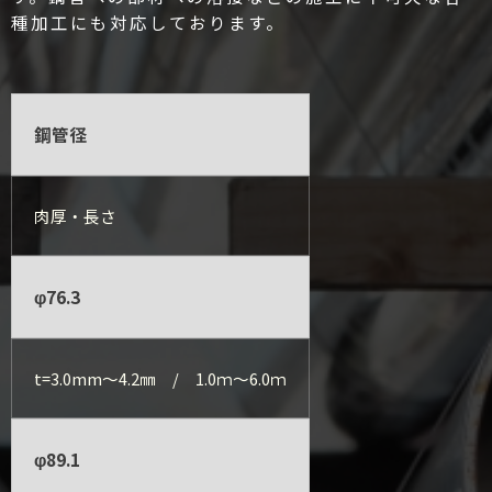
種加工にも対応しております。
鋼管径
肉厚・長さ
φ76.3
t=3.0mm～4.2㎜ / 1.0ｍ～6.0ｍ
φ89.1